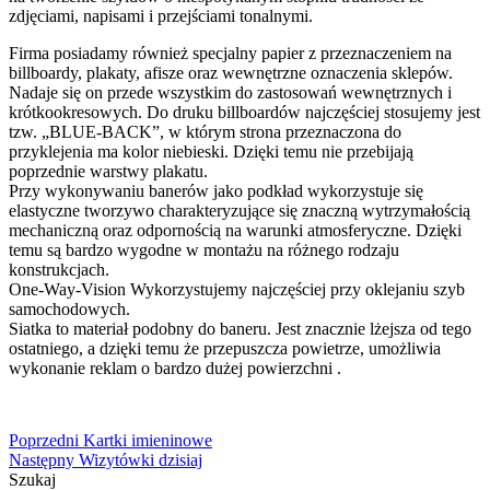
zdjęciami, napisami i przejściami tonalnymi.
Firma posiadamy również specjalny papier z przeznaczeniem na
billboardy, plakaty, afisze oraz wewnętrzne oznaczenia sklepów.
Nadaje się on przede wszystkim do zastosowań wewnętrznych i
krótkookresowych. Do druku billboardów najczęściej stosujemy jest
tzw. „BLUE-BACK”, w którym strona przeznaczona do
przyklejenia ma kolor niebieski. Dzięki temu nie przebijają
poprzednie warstwy plakatu.
Przy wykonywaniu banerów jako podkład wykorzystuje się
elastyczne tworzywo charakteryzujące się znaczną wytrzymałością
mechaniczną oraz odpornością na warunki atmosferyczne. Dzięki
temu są bardzo wygodne w montażu na różnego rodzaju
konstrukcjach.
One-Way-Vision Wykorzystujemy najczęściej przy oklejaniu szyb
samochodowych.
Siatka to materiał podobny do baneru. Jest znacznie lżejsza od tego
ostatniego, a dzięki temu że przepuszcza powietrze, umożliwia
wykonanie reklam o bardzo dużej powierzchni .
Nawigacja
Poprzedni
Poprzedni
Kartki imieninowe
Następny
wpis:
Następny
Wizytówki dzisiaj
wpisu
wpis:
Szukaj