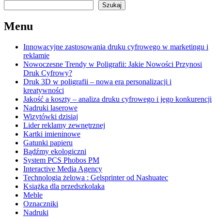
Szukaj
Menu
Innowacyjne zastosowania druku cyfrowego w marketingu i
reklamie
Nowoczesne Trendy w Poligrafii: Jakie Nowości Przynosi
Druk Cyfrowy?
Druk 3D w poligrafii – nowa era personalizacji i
kreatywności
Jakość a koszty – analiza druku cyfrowego i jego konkurencji
Nadruki laserowe
Wizytówki dzisiaj
Lider reklamy zewnętrznej
Kartki imieninowe
Gatunki papieru
Bądźmy ekologiczni
System PCS Phobos PM
Interactive Media Agency
Technologia żelowa : Gelsprinter od Nashuatec
Książka dla przedszkolaka
Meble
Oznaczniki
Nadruki