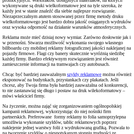
promocyjnych. Wielorakość dostępnych materiałów, na których
wykonywane są druki wielkoformatowe jest na tyle szeroka, że
każdy jest w stanie znaleźć dla siebie najlepsze rozwiązanie.
Niezaprzeczalnym atutem stosowanej przez firmę metody druku
wielkoformatowego jest bardzo dobra jakość osiąganych wydruków
oraz wysoka odporność na działanie warunków atmosferycznych.
Reklama może mieć dzisiaj nowy wymiar. Zarówno dosłownie jak i
w przenośni. Stwarza możliwość wykonania swojego własnego
billboardu czy mobilnej reklamy fotograficznej jakości naklejanej na
pojazdy firmowe. Flagi czy banery skutecznie wyróżnią siedzibę
każdej firmy. Bardzo efektywnym rozwiązaniem jest również
zamieszczenie informacji na tramwajach czy autobusach.
Chcąc być bardziej zauważalnym
szyldy reklamowe
można również
eksponować na budynkach, przystankach czy plakatach. Jeśli
chcesz, aby Twoja firma była bardziej zauważalna od konkurencji,
to nie zastanawiaj się długo i postaw na druk wilekoformatowy –
mówi właściciel firmy.
Na życzenie, można zająć się zorganizowaniem ogólnopolskiej
kampanii reklamowej, wykorzystując do niej nośniki firm
partnerskich. Preferowane formy reklamy to folia samoprzylepna
umożliwia wykonanie szyldów, tablic reklamowych poprzez
naklejenie jednej warstwy folii z wydrukowaną grafiką. Pozwala to
na tworzenie szyldów o niespotykanym stopniu trudności ze