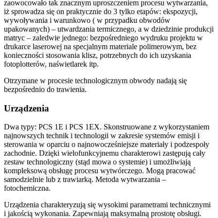
zaowocowało tak znacznym uproszczeniem procesu wytwarzania,
iż sprowadza się on praktycznie do 3 tylko etapów: ekspozycji,
wywoływania i warunkowo ( w przypadku obwodów
upakowanych) – utwardzania termicznego, a w dziedzinie produkcji
matryc – zaledwie jednego: bezpośredniego wydruku projektu w
drukarce laserowej na specjalnym materiale polimerowym, bez
konieczności stosowania klisz, potrzebnych do ich uzyskania
fotoplotterów, naświetlarek itp.
Otrzymane w procesie technologicznym obwody nadają się
bezpośrednio do trawienia.
Urządzenia
Dwa typy: PCS 1E i PCS 1EX. Skonstruowane z wykorzystaniem
najnowszych technik i technologii w zakresie systemów emisji i
sterowania w oparciu o najnowocześniejsze materiały i podzespoły
zachodnie. Dzięki wielofunkcyjnemu charakterowi zastępują cały
zestaw technologiczny (stąd mowa o systemie) i umożliwiają
kompleksową obsługę procesu wytwórczego. Mogą pracować
samodzielnie lub z trawiarką. Metoda wytwarzania –
fotochemiczna.
Urządzenia charakteryzują się wysokimi parametrami technicznymi
i jakością wykonania. Zapewniają maksymalną prostotę obsługi.