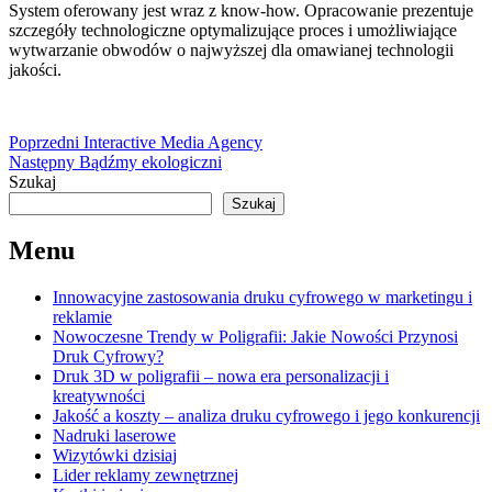
System oferowany jest wraz z know-how. Opracowanie prezentuje
szczegóły technologiczne optymalizujące proces i umożliwiające
wytwarzanie obwodów o najwyższej dla omawianej technologii
jakości.
Nawigacja
Poprzedni
Poprzedni
Interactive Media Agency
Następny
wpis:
Następny
Bądźmy ekologiczni
wpisu
wpis:
Szukaj
Szukaj
Menu
Innowacyjne zastosowania druku cyfrowego w marketingu i
reklamie
Nowoczesne Trendy w Poligrafii: Jakie Nowości Przynosi
Druk Cyfrowy?
Druk 3D w poligrafii – nowa era personalizacji i
kreatywności
Jakość a koszty – analiza druku cyfrowego i jego konkurencji
Nadruki laserowe
Wizytówki dzisiaj
Lider reklamy zewnętrznej